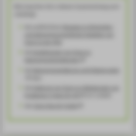
Bitte beachten Sie in diesem Zusammenhang auch
unbedingt
die ausführlichen
Hinweise zu Sicherheits-
und datenschutzrechtlichen Aspekten von
Zoom an der HTW
.
die
Empfehlungen von Zoom zu
Datenschutzeinstellungen
die
Datenschutzerklärung und Erläuterungen
dazu
die
Erklärung von Zoom zur Behebungen von
Problemen in Apps für iOS
(27.3.2020)
den
Zoom Security Guide