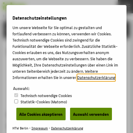
DE
EN
DATENSCHUTZ
Datenschutzeinstellungen
Menu
Um unsere Webseite für Sie optimal zu gestalten und
VERFAHREN
fortlaufend verbessern zu können, verwenden wir Cookies.
THEMEN
Technisch notwendige Cookies sind zwingend für die
ALLGEMEIN
Funktionalität der Webseite erforderlich. Zusätzliche Statistik-
Zoom
Cookies erlauben es uns, das Nutzungsverhalten anonym
VERFAHREN
auszuwerten, um die Webseite zu verbessern. Sie haben die
Datenschutzhinweis
Möglichkeit, Ihre Datenschutzeinstellungen über einen Link im
HTW-ACCOUNT
unteren Seitenbereich jederzeit zu ändern. Weitere
Datenschutz und Sicherheit bei Zoom
Informationen erhalten Sie in unserer
Datenschutzerklärung
.
BELIEBTE SEITEN
Hinweise zur Verschlüsselung
Auswahl:
DIGITALE DIENSTE
Datenschutzkonforme Verwendung von Zoom
Technisch notwendige Cookies
Statistik-Cookies (Matomo)
SERVICE
Wie sicher ist die Nutzung von HTW-
Alle Cookies akzeptieren
Auswahl verwenden
Zoom?
HTW Berlin -
Impressum
-
Datenschutzerklärung