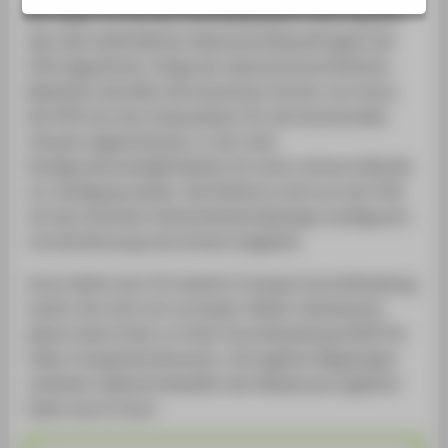
Wir haben uns bei der Entscheidung für Zoom eng mit
dem dem behördlichen Datenschutzbeauftragten der
HTW abgestimmt. Einige der datenschutzrechtlichen
Bedenken betreffen die kostenlose Version von Zoom.
Die HTW hat eine Campuslizenz für die kommerzielle
Variante abgeschlossen, in der mehr
Konfigurationsmöglichkeiten für einen sicheren Betrieb
zur Verfügung stehen. Die Plattform wird von der HTW
mit den höchsten Sicherheitseinstellungen konfiguriert
und die Nutzung wird kritisch begleitet.
Zoom bietet eine TLS-basierte Transportverschlüsselung
(sofern Sie nicht mit normalem Telefon teilnehmen),
jedoch keine Ende-zu-Ende-Verschlüsselung (E2EE) für
Video-Gruppenkonferenzen. Vertragliche Regelungen
verbieten selbstverständlich den Missbrauch jeglicher
Daten durch Zoom.